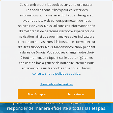
Ce site web stocke les cookies sur votre ordinateur.
Ces cookies sont utilisés pour collecter des
informations sur la manière dont vous interagissez
avec notre site web et nous permettent de nous
souvenir de vous. Nous utilisons ces informations afin
d'améliorer et de personnaliser votre expérience de
Descubre BlueKanGo
navigation, ainsi que pour l'analyse et les indicateurs
concernant nos visiteurs à la fois sur ce site web et sur
d'autres supports. Nous gardons votre choix pendant
la durée de 6 mois. Vous pouvez changer votre choix
Los 12 pasos clave de un
à tout moment en cliquant sur le bouton “gérer les
cookies” en bas à gauche de notre site internet. Pour
plan HACCP
(y consejos
en savoir plus sur les cookies que nous utilisons,
consultez notre politique cookies
.
para implementarlo)
Paramètres du cookies
Tout Accepter
Tout refuser
Una guía gratuita para los responsables de Calidad
para ayudarles a construir su plan HACCP y
responder de manera eficiente a todas las etapas.