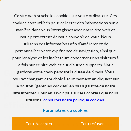
Ce site web stocke les cookies sur votre ordinateur. Ces
cookies sont utilisés pour collecter des informations sur la
Découvrir BlueKanGo
manière dont vous interagissez avec notre site web et
nous permettent de nous souvenir de vous. Nous
utilisons ces informations afin d'améliorer et de
personnaliser votre expérience de navigation, ainsi que
pour l'analyse et les indicateurs concernant nos visiteurs à
100% gratuit & sans engagement
la fois sur ce site web et sur d'autres supports. Nous
Guide HSE 2026
gardons votre choix pendant la durée de 6 mois. Vous
pouvez changer votre choix à tout moment en cliquant sur
Mettre en place une
le bouton “gérer les cookies” en bas à gauche de notre
prévention des risques
site internet. Pour en savoir plus sur les cookies que nous
utilisons,
consultez notre politique cookies
.
efficace !
Paramètres du cookies
Si le risque zéro n’existe pas, la prévention joue un rôle
Tout Accepter
Tout refuser
majeur comme le développement d’une culture sécurité au