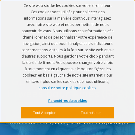
Ce site web stocke les cookies sur votre ordinateur.
Ces cookies sont utilisés pour collecter des
informations sur la manière dont vous interagissez
avec notre site web et nous permettent de nous
souvenir de vous. Nous utilisons ces informations afin
d'améliorer et de personnaliser votre expérience de
navigation, ainsi que pour l'analyse et les indicateurs
concernant nos visiteurs à la fois sur ce site web et sur
Découvrir BlueKanGo
d'autres supports. Nous gardons votre choix pendant
la durée de 6 mois. Vous pouvez changer votre choix
à tout moment en cliquant sur le bouton “gérer les
cookies” en bas à gauche de notre site internet. Pour
Guide 2018
Résidences
en savoir plus sur les cookies que nous utilisons,
consultez notre politique cookies
.
Privées pour Ainés (RPA)
Paramètres du cookies
Tout Accepter
Tout refuser
Accueillir et accompagner les résidents dans un
environnement
de qualité, sécuritaire
et dynamique