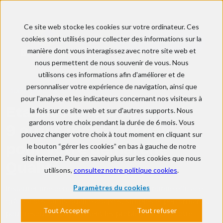
Ce site web stocke les cookies sur votre ordinateur. Ces
cookies sont utilisés pour collecter des informations sur la
Découvrir BlueKanGo
manière dont vous interagissez avec notre site web et
nous permettent de nous souvenir de vous. Nous
utilisons ces informations afin d'améliorer et de
personnaliser votre expérience de navigation, ainsi que
100% gratuit & sans engagement
pour l'analyse et les indicateurs concernant nos visiteurs à
Etablissement de Santé
la fois sur ce site web et sur d'autres supports. Nous
gardons votre choix pendant la durée de 6 mois. Vous
9 outils incontournables
pouvez changer votre choix à tout moment en cliquant sur
pour votre démarche
le bouton “gérer les cookies” en bas à gauche de notre
site internet. Pour en savoir plus sur les cookies que nous
Qualité
utilisons,
consultez notre politique cookies
.
Paramètres du cookies
Instaurer une démarche d’amélioration continue efficace
grâce à des outils qualité adaptés, simples et performants,
Tout Accepter
Tout refuser
pour résoudre durablement les problèmes dans votre